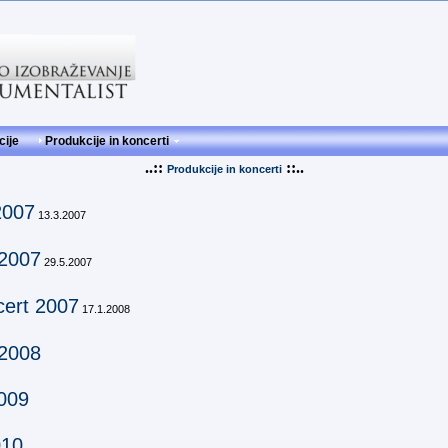
cije
Produkcije in koncerti
..::
::..
Produkcije in koncerti
2007
13.3.2007
 2007
29.5.2007
cert 2007
17.1.2008
 2008
2009
010