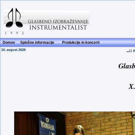
Domov
Splošne informacije
Produkcije in koncerti
10. avgust 2026
..::
P
Glasb
X