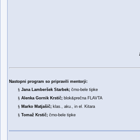
Nastopni program so pripravili mentorji:
§
Jana Lamberšek Starbek;
črno-bele tipke
§
Alenka Gornik Krstič;
blok&prečna FLAVTA
§
Marko Matjašič;
klas., aku., in el. Kitara
§
Tomaž Krstič;
črno-bele tipke