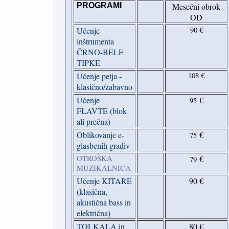
PROGRAMI
Mesečni obrok
OD
Učenje
90 €
inštrumenta
ČRNO-BELE
TIPKE
Učenje petja -
108 €
klasično/zabavno
Učenje
€
95
FLAVTE (blok
ali prečna)
Oblikovanje e-
€
75
glasbenih gradiv
OTROŠKA
€
79
MUZIKALNICA
Učenje KITARE
90 €
(klasična,
akustična bass in
električna)
TOLKALA in
80 €