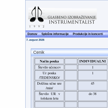
Domov
Splošne informacije
Produkcije in koncerti
7. avgust 2026
Cenik
Način pouka
INDIVIDUALNI
Število učencev
1
Ur pouka
1
/TEDENSKO/
Dolžina učne ure
45
/min/
Število UR
v
do 38
šolskem letu