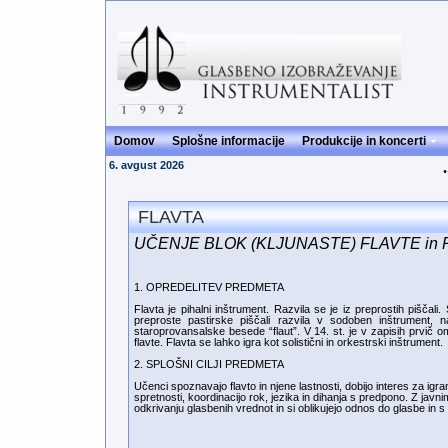
Domov
Splošne informacije
Produkcije in koncerti
6. avgust 2026
.
FLAVTA
UČENJE BLOK (KLJUNASTE) FLAVTE in
1. OPREDELITEV PREDMETA
Flavta je pihalni inštrument. Razvila se je iz preprostih piščali
preproste pastirske piščali razvila v sodoben inštrument, na
staroprovansalske besede “flaut”. V 14. st. je v zapisih prvič o
flavte. Flavta se lahko igra kot solistični in orkestrski inštrument.
2. SPLOŠNI CILJI PREDMETA
Učenci spoznavajo flavto in njene lastnosti, dobijo interes za igra
spretnosti, koordinacijo rok, jezika in dihanja s predpono. Z javn
odkrivanju glasbenih vrednot in si oblikujejo odnos do glasbe in 