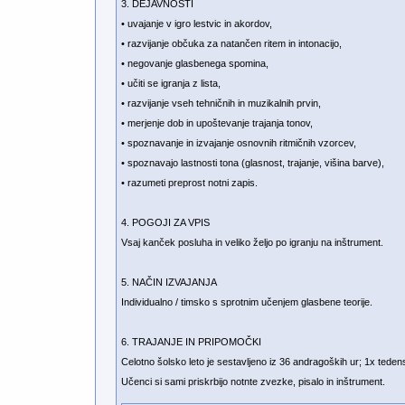
3. DEJAVNOSTI
• uvajanje v igro lestvic in akordov,
• razvijanje občuka za natančen ritem in intonacijo,
• negovanje glasbenega spomina,
• učiti se igranja z lista,
• razvijanje vseh tehničnih in muzikalnih prvin,
• merjenje dob in upoštevanje trajanja tonov,
• spoznavanje in izvajanje osnovnih ritmičnih vzorcev,
• spoznavajo lastnosti tona (glasnost, trajanje, višina barve),
• razumeti preprost notni zapis.
4. POGOJI ZA VPIS
Vsaj kanček posluha in veliko željo po igranju na inštrument.
5. NAČIN IZVAJANJA
Individualno / timsko s sprotnim učenjem glasbene teorije.
6. TRAJANJE IN PRIPOMOČKI
Celotno šolsko leto je sestavljeno iz 36 andragoških ur; 1x teden
Učenci si sami priskrbijo notnte zvezke, pisalo in inštrument.