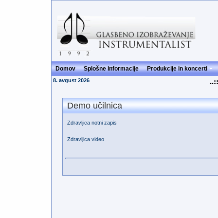
Domov
Splošne informacije
Produkcije in koncerti
8. avgust 2026
..:
Demo učilnica
Zdravljica notni zapis
Zdravljica video